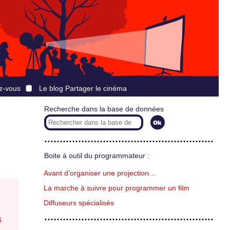
z-vous
Le blog Partager le cinéma
Recherche dans la base de données
Boite à outil du programmateur :
Avant d’organiser une projection…
La marche à suivre pour programmer un film
Diffuseurs spécialisés
s