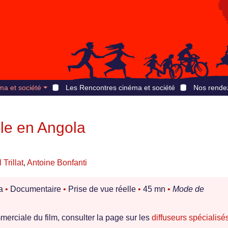
ma et société
Les Rencontres cinéma et société
Nos rende
le en Angola
 Trillat
,
Antoine Bonfanti
la
•
Documentaire
•
Prise de vue réelle
•
45 mn
•
Mode de
erciale du film, consulter la page sur les
diffuseurs spécialisé