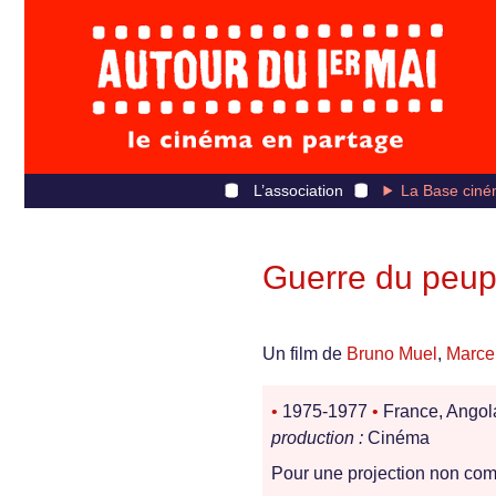
L’association
La Base ciné
Guerre du peup
Un film de
Bruno Muel
,
Marcel
•
1975-1977
•
France, Ango
production :
Cinéma
Pour une projection non comm