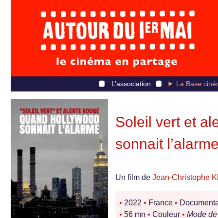
L’association
La Base ciné
Soleil vert et 
sonnait l’alarm
Un film de
Jean-Christophe K
•
2022
•
France
•
Documentair
•
56 mn
•
Couleur
•
Mode de 