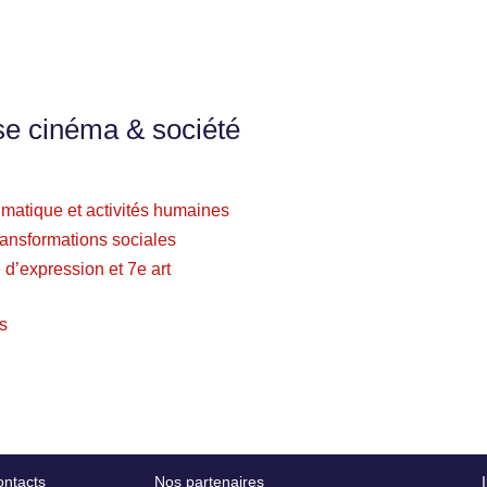
se cinéma & société
imatique et activités humaines
ransformations sociales
é d’expression et 7e art
as
ntacts
Nos partenaires