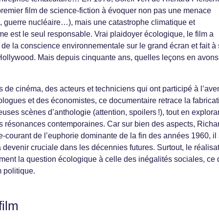
premier film de science-fiction à évoquer non pas une menace
 guerre nucléaire…), mais une catastrophe climatique et
 est le seul responsable. Vrai plaidoyer écologique, le film a
e la conscience environnementale sur le grand écran et fait à
ollywood. Mais depuis cinquante ans, quelles leçons en avons
es de cinéma, des acteurs et techniciens qui ont participé à l’ave
tologues et des économistes, ce documentaire retrace la fabricat
ses scènes d’anthologie (attention, spoilers !), tout en explora
s résonances contemporaines. Car sur bien des aspects, Richa
re-courant de l’euphorie dominante de la fin des années 1960, il
devenir cruciale dans les décennies futures. Surtout, le réalisa
ument la question écologique à celle des inégalités sociales, ce 
m politique.
film