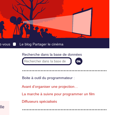
z-vous
Le blog Partager le cinéma
Recherche dans la base de données
Boite à outil du programmateur :
Avant d’organiser une projection…
La marche à suivre pour programmer un film
Diffuseurs spécialisés
lle