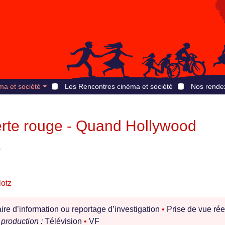
ma et société
Les Rencontres cinéma et société
Nos rende
alerte rouge - Quand Hollywood
e
lotz
e d’information ou reportage d’investigation
•
Prise de vue rée
production :
Télévision
•
VF