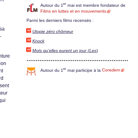
er
Autour du 1
mai est membre fondateur de
Films en luttes et en mouvements
Parmi les derniers films recensés :
 sa
Utopie zéro chômeur
-
Knock
Mots qu’elles eurent un jour (Les)
nture
ion
er
Autour du 1
mai participe à la
Core
dem
nt
rd
 sent
teur
qui