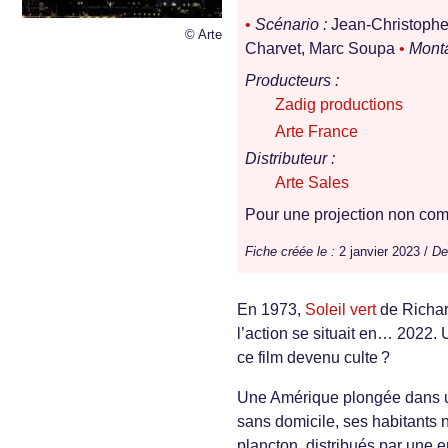
•
Scénario :
Jean-Christophe 
© Arte
Charvet, Marc Soupa
•
Monta
Producteurs :
Zadig productions
Arte France
Distributeur :
Arte Sales
Pour une projection non comm
Fiche créée le :
2 janvier 2023 /
De
En 1973,
Soleil vert
de Richar
l’action se situait en… 2022. 
ce film devenu culte ?
Une Amérique plongée dans un
sans domicile, ses habitants 
plancton, distribués par une 