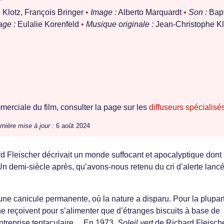
Klotz, François Bringer
•
Image :
Alberto Marquardt
•
Son :
Bapt
ge :
Eulalie Korenfeld
•
Musique originale :
Jean-Christophe Kl
erciale du film, consulter la page sur les
diffuseurs spécialisé
rnière mise à jour :
6 août 2024
d Fleischer décrivait un monde suffocant et apocalyptique dont
Un demi-siècle après, qu’avons-nous retenu du cri d’alerte lancé
e canicule permanente, où la nature a disparu. Pour la plupar
ne reçoivent pour s’alimenter que d’étranges biscuits à base de
entreprise tentaculaire… En 1973,
Soleil vert
de Richard Fleische