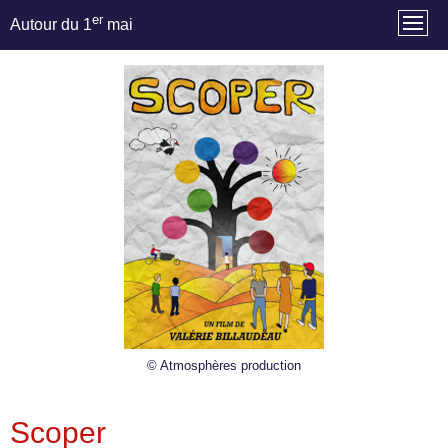
er
Autour du 1
mai
© Atmosphères production
Scoper