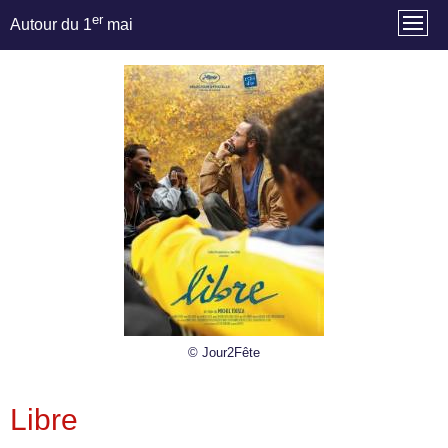
er
Autour du 1
mai
© Jour2Fête
Libre