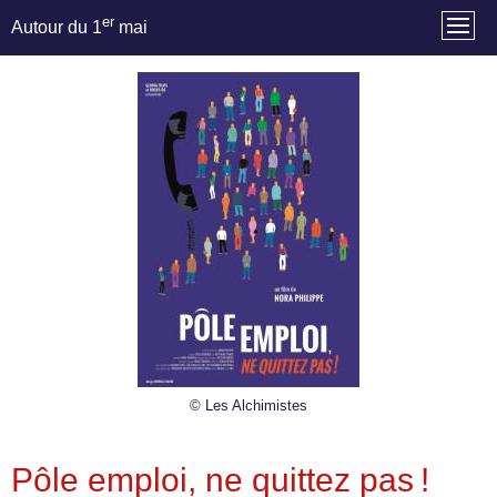
er
Autour du 1
mai
© Les Alchimistes
Pôle emploi, ne quittez pas !