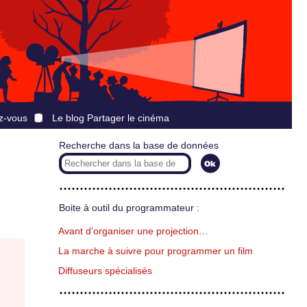
z-vous
Le blog Partager le cinéma
Recherche dans la base de données
Boite à outil du programmateur :
Avant d’organiser une projection…
La marche à suivre pour programmer un film
Diffuseurs spécialisés