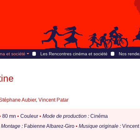
ma et société
Les Rencontres cinéma et société
Nos rende
tine
Stéphane Aubier
,
Vincent Patar
•
80 mn
•
Couleur
•
Mode de production :
Cinéma
Montage :
Fabienne Albarez-Giro
•
Musique originale :
Vincent