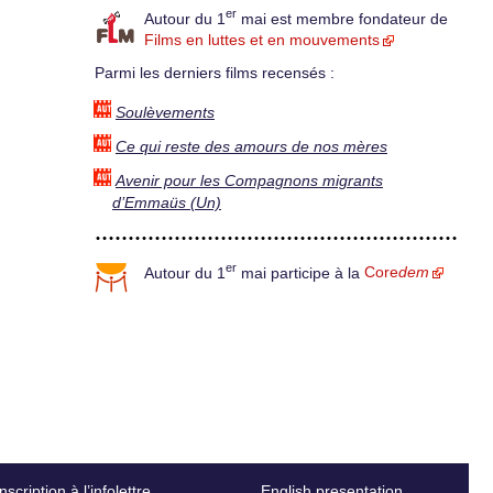
er
Autour du 1
mai est membre fondateur de
Films en luttes et en mouvements
Parmi les derniers films recensés :
Soulèvements
Ce qui reste des amours de nos mères
Avenir pour les Compagnons migrants
d’Emmaüs (Un)
er
Autour du 1
mai participe à la
Core
dem
Inscription à l’infolettre
English presentation