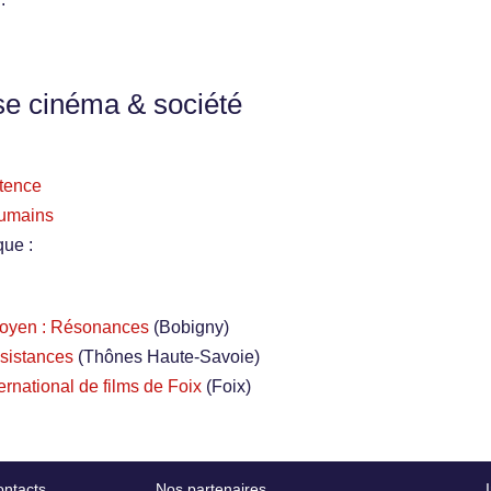
se cinéma & société
stence
 humains
que :
toyen : Résonances
(Bobigny)
ésistances
(Thônes Haute-Savoie)
ernational de films de Foix
(Foix)
ntacts
Nos partenaires