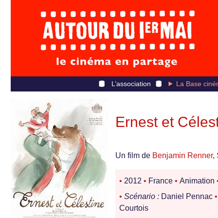
L’association
La Base ciné
Ernest et Céles
Un film de
Benjamin Renner
,
•
2012
•
France
•
Animation
•
Scénario :
Daniel Pennac
•
Courtois