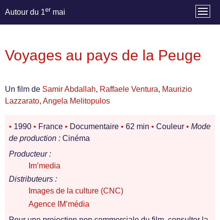
er
Autour du 1
mai
Voyages au pays de la Peuge
Un film de
Samir Abdallah
,
Raffaele Ventura
,
Maurizio
Lazzarato
,
Angela Melitopulos
•
1990
•
France
•
Documentaire
•
62 min
•
Couleur
•
Mode
de production :
Cinéma
Producteur :
Im’media
Distributeurs :
Images de la culture (CNC)
Agence IM’média
Pour une projection non commerciale du film, consulter la