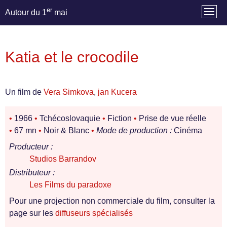
er
Autour du 1
mai
Katia et le crocodile
Un film de
Vera Simkova
,
jan Kucera
•
1966
•
Tchécoslovaquie
•
Fiction
•
Prise de vue réelle
•
67 mn
•
Noir & Blanc
•
Mode de production :
Cinéma
Producteur :
Studios Barrandov
Distributeur :
Les Films du paradoxe
Pour une projection non commerciale du film, consulter la
page sur les
diffuseurs spécialisés