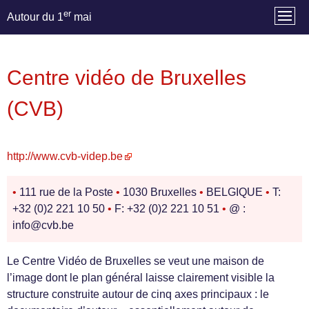
er
Autour du 1
mai
Centre vidéo de Bruxelles
(CVB)
http://www.cvb-videp.be
•
111 rue de la Poste
•
1030 Bruxelles
•
BELGIQUE
•
T:
+32 (0)2 221 10 50
•
F: +32 (0)2 221 10 51
•
@ :
info@cvb.be
Le Centre Vidéo de Bruxelles se veut une maison de
l’image dont le plan général laisse clairement visible la
structure construite autour de cinq axes principaux : le