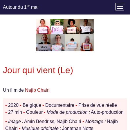
er
Autour du 1
mai
Jour qui vient (Le)
Un film de
Najib Chairi
•
2020
•
Belgique
•
Documentaire
•
Prise de vue réelle
•
27 min
•
Couleur
•
Mode de production :
Auto-production
•
Image :
Amin Bendriss, Najib Chairi
•
Montage :
Najib
Chairi
•
Musique originale :
Jonathan Notte