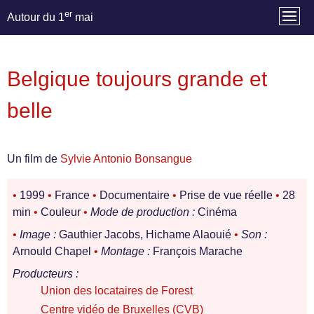
er
Autour du 1
mai
Belgique toujours grande et
belle
Un film de
Sylvie Antonio Bonsangue
•
1999
•
France
•
Documentaire
•
Prise de vue réelle
•
28
min
•
Couleur
•
Mode de production :
Cinéma
•
Image :
Gauthier Jacobs, Hichame Alaouié
•
Son :
Arnould Chapel
•
Montage :
François Marache
Producteurs :
Union des locataires de Forest
Centre vidéo de Bruxelles (CVB)