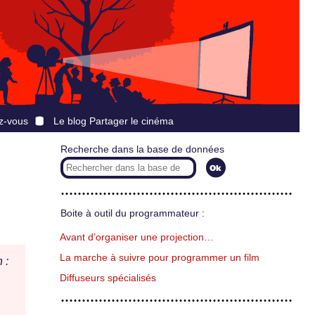
z-vous
Le blog Partager le cinéma
Recherche dans la base de données
Boite à outil du programmateur :
Avant d’organiser une projection…
La marche à suivre pour programmer un film
 :
Diffuseurs spécialisés