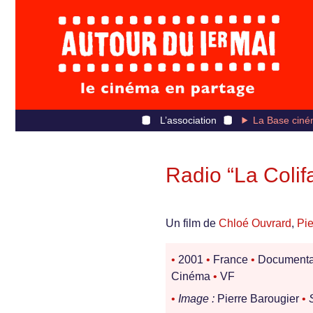
L’association
La Base ciné
Radio “La Colif
Un film de
Chloé Ouvrard
,
Pie
•
2001
•
France
•
Documenta
Cinéma
•
VF
•
Image :
Pierre Barougier
•