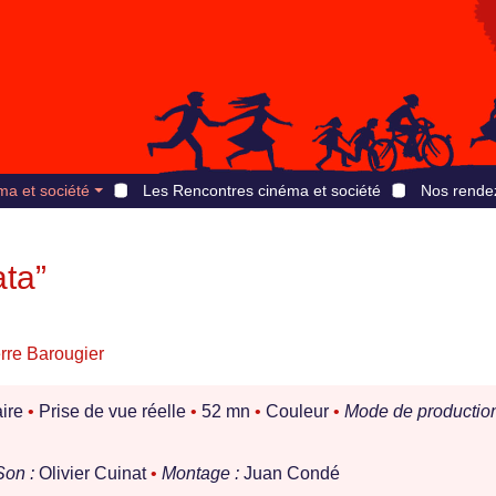
ma et société
Les Rencontres cinéma et société
Nos rende
ata”
rre Barougier
ire
•
Prise de vue réelle
•
52 mn
•
Couleur
•
Mode de production
Son :
Olivier Cuinat
•
Montage :
Juan Condé