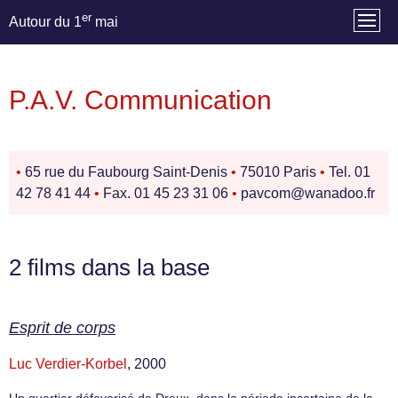
er
Autour du 1
mai
P.A.V. Communication
•
65 rue du Faubourg Saint-Denis
•
75010 Paris
•
Tel. 01
42 78 41 44
•
Fax. 01 45 23 31 06
•
pavcom@wanadoo.fr
2 films dans la base
Esprit de corps
Luc Verdier-Korbel
, 2000