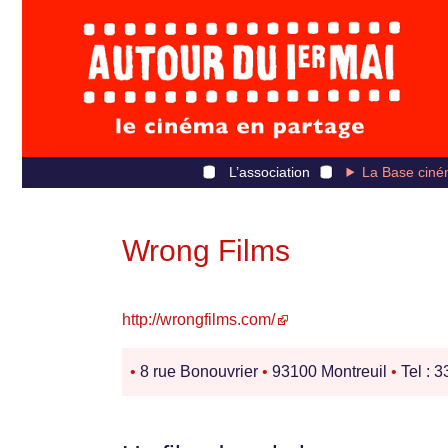
L’association
La Base ciné
Wrong Films
http://wrongfilms.com/
•
8 rue Bonouvrier
•
93100 Montreuil
•
Tel : 3