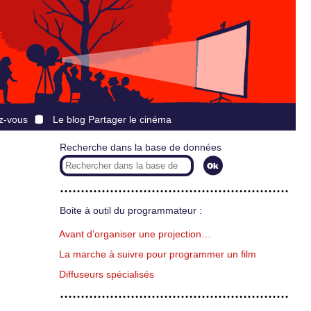
z-vous
Le blog Partager le cinéma
Recherche dans la base de données
Boite à outil du programmateur :
Avant d’organiser une projection…
La marche à suivre pour programmer un film
Diffuseurs spécialisés