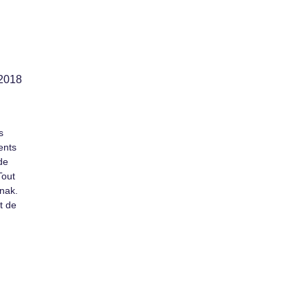
 2018
s
ents
de
Tout
anak.
t de