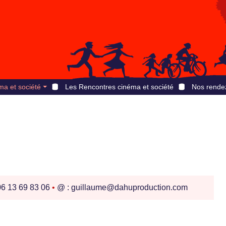
ma et société
Les Rencontres cinéma et société
Nos rende
06 13 69 83 06
•
@ : guillaume@dahuproduction.com