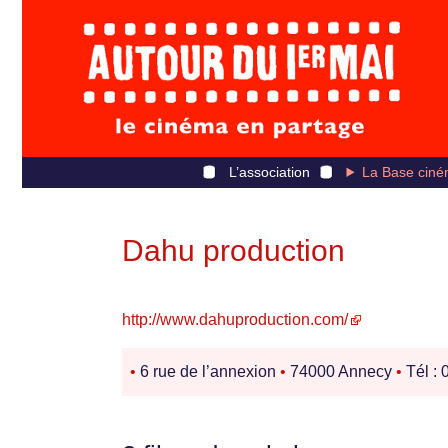
L’association
La Base ciné
Dahu production
http://www.dahuproduction.com/
•
6 rue de l’annexion
•
74000 Annecy
•
Tél : 