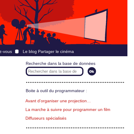
z-vous
Le blog Partager le cinéma
Recherche dans la base de données
Boite à outil du programmateur :
Avant d’organiser une projection…
La marche à suivre pour programmer un film
Diffuseurs spécialisés