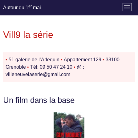
er
Autour du 1
mai
Vill9 la série
•
51 galerie de l’Arlequin
•
Appartement 129
•
38100
Grenoble
•
Tél: 09 50 47 24 10
•
@ :
villeneuvelaserie@gmail.com
Un film dans la base