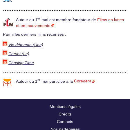
er
Autour du 1
mai est membre fondateur de
Films en luttes
et en mouvements
Parmi les derniers films recensés :
Vie démente (Une)
Corset (Le)
Chasing Time
er
Autour du 1
mai participe à la
Core
dem
Mentions légales
Crédits
Contacts
Nos partenaires