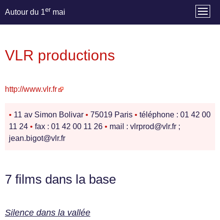
er
Autour du 1
mai
VLR productions
http://www.vlr.fr
•
11 av Simon Bolivar
•
75019 Paris
•
téléphone : 01 42 00
11 24
•
fax : 01 42 00 11 26
•
mail : vlrprod@vlr.fr ;
jean.bigot@vlr.fr
7 films dans la base
Silence dans la vallée