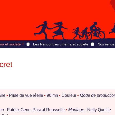
ma et société
Les Rencontres cinéma et société
Nos rende
cret
ire
•
Prise de vue réelle
•
90 mn
•
Couleur
•
Mode de production
on :
Patrick Gene, Pascal Rousselle
•
Montage :
Nelly Quettie