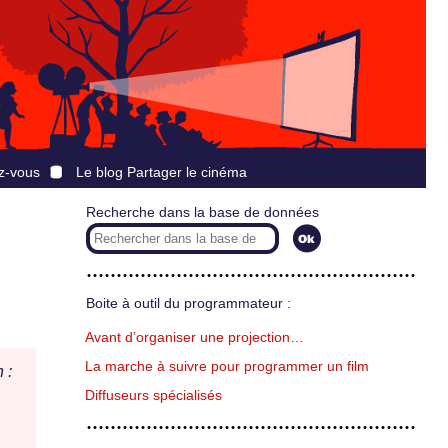
z-vous
Le blog Partager le cinéma
Recherche dans la base de données
Boite à outil du programmateur :
Avant d’organiser une projection…
La marche à suivre pour programmer un film
 :
Diffuseurs spécialisés