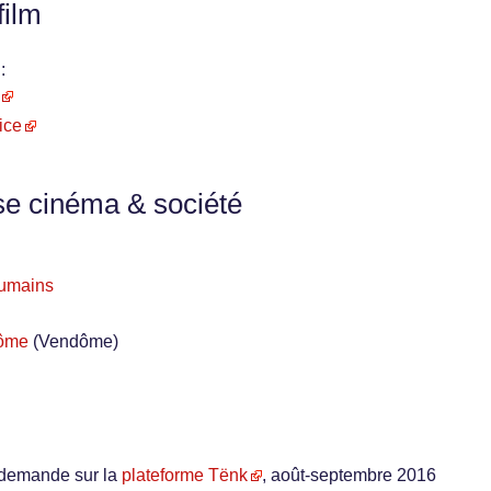
film
:
ice
se cinéma & société
 humains
dôme
(Vendôme)
a demande sur la
plateforme Tënk
, août-septembre 2016