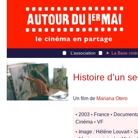
L’association
La Base ciné
Histoire d’un se
Un film de
Mariana Otero
•
2003
•
France
•
Documenta
Cinéma
•
VF
•
Image :
Héléne Louvart
•
S