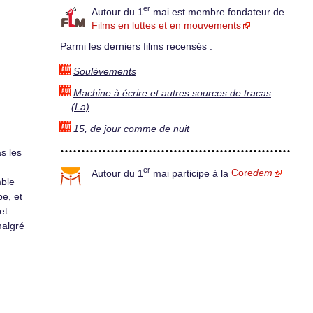
er
Autour du 1
mai est membre fondateur de
Films en luttes et en mouvements
Parmi les derniers films recensés :
Soulèvements
Machine à écrire et autres sources de tracas
(La)
15, de jour comme de nuit
s les
er
Autour du 1
mai participe à la
Core
dem
mble
e, et
et
malgré