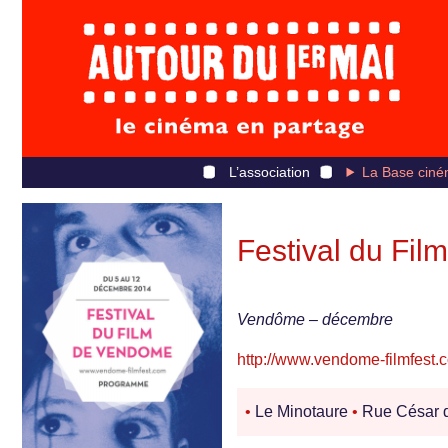
L’association
La Base ciné
Festival du Fi
Vendôme – décembre
http://www.vendome-filmfest.
•
Le Minotaure
•
Rue César 