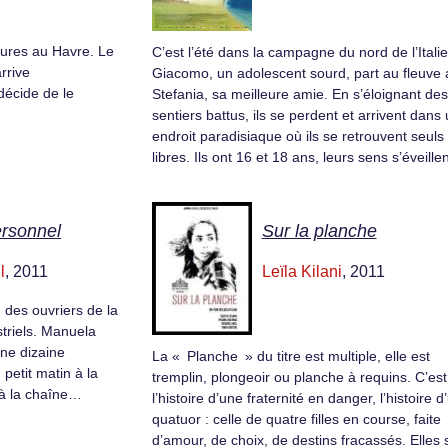
sures au Havre. Le
C’est l’été dans la campagne du nord de l’Italie
rrive
Giacomo, un adolescent sourd, part au fleuve
décide de le
Stefania, sa meilleure amie. En s’éloignant des
sentiers battus, ils se perdent et arrivent dans
endroit paradisiaque où ils se retrouvent seuls 
libres. Ils ont 16 et 18 ans, leurs sens s’éveillen
ersonnel
Sur la planche
l
, 2011
Leïla Kilani
, 2011
 des ouvriers de la
striels. Manuela
une dizaine
La « Planche » du titre est multiple, elle est
 petit matin à la
tremplin, plongeoir ou planche à requins. C’est
s à la chaîne…
l’histoire d’une fraternité en danger, l’histoire d
quatuor : celle de quatre filles en course, faite
d’amour, de choix, de destins fracassés. Elles 