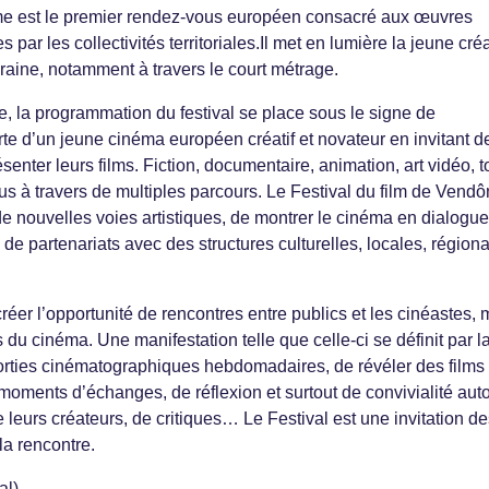
me est le premier rendez-vous européen consacré aux œuvres
ar les collectivités territoriales.Il met en lumière la jeune cré
ine, notamment à travers le court métrage.
e, la programmation du festival se place sous le signe de
te d’un jeune cinéma européen créatif et novateur en invitant d
senter leurs films. Fiction, documentaire, animation, art vidéo, 
s à travers de multiples parcours. Le Festival du film de Vend
de nouvelles voies artistiques, de montrer le cinéma en dialogue
s de partenariats avec des structures culturelles, locales, région
créer l’opportunité de rencontres entre publics et les cinéastes, 
du cinéma. Une manifestation telle que celle-ci se définit par l
 sorties cinématographiques hebdomadaires, de révéler des films
 moments d’échanges, de réflexion et surtout de convivialité aut
eurs créateurs, de critiques… Le Festival est une invitation de
 la rencontre.
al)