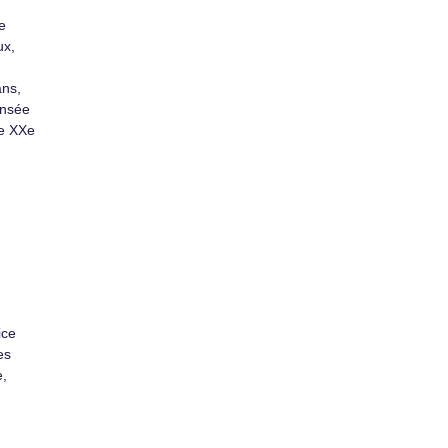
e
ux,
ans,
ensée
le XXe
ice
es
e,