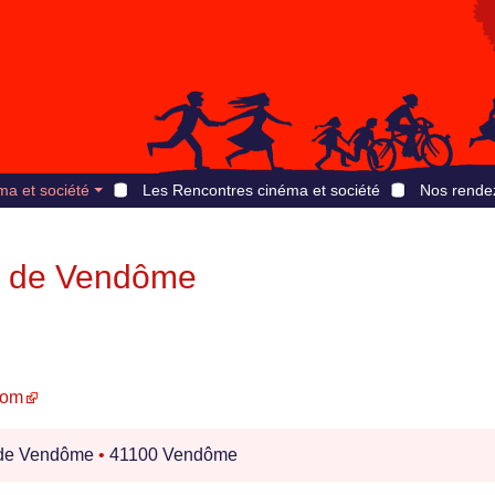
ma et société
Les Rencontres cinéma et société
Nos rende
lm de Vendôme
com
de Vendôme
•
41100 Vendôme