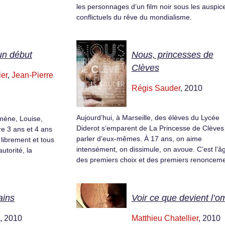
les personnages d’un film noir sous les auspic
conflictuels du rêve du mondialisme.
un début
Nous, princesses de
Clèves
ier
,
Jean-Pierre
Régis Sauder
, 2010
Aujourd’hui, à Marseille, des élèves du Lycée
mène, Louise,
Diderot s’emparent de La Princesse de Clèves
re 3 ans et 4 ans
parler d’eux-mêmes. À 17 ans, on aime
librement et tous
intensément, on dissimule, on avoue. C’est l’â
utorité, la
des premiers choix et des premiers renonceme
ains
Voir ce que devient l’o
, 2010
Matthieu Chatellier
, 2010