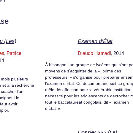
ase
u (Les)
Examen d’État
es
,
Patrice
Dieudo Hamadi
, 2014
14
À Kisangani, un groupe de lycéens qui n’ont pa
moyens de s’acquitter de la « prime des
professeurs » s’organise pour préparer ense
 mois plusieurs
l’examen d’État. Ce documentaire suit ce group
 et à la recherche
mêle désaffection pour la vénérable institution 
s coachs d’un
nécessité pour les adolescents de décrocher 
seignent le
tout le baccalauréat congolais, dit « examen
faut avoir
d’État ».
ploi.
Dossier 332 (Le)