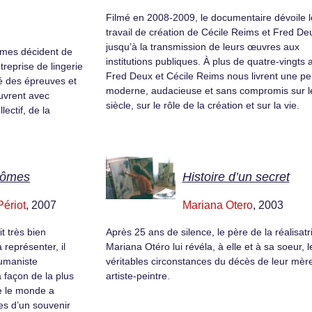
Filmé en 2008-2009, le documentaire dévoile l
travail de création de Cécile Reims et Fred De
jusqu’à la transmission de leurs œuvres aux
mmes décident de
institutions publiques. À plus de quatre-vingts 
treprise de lingerie
Fred Deux et Cécile Reims nous livrent une p
é des épreuves et
moderne, audacieuse et sans compromis sur 
uvrent avec
siècle, sur le rôle de la création et sur la vie.
ectif, de la
tômes
Histoire d’un secret
Périot
, 2007
Mariana Otero
, 2003
t très bien
Après 25 ans de silence, le père de la réalisatr
a représenter, il
Mariana Otéro lui révéla, à elle et à sa soeur, l
humaniste
véritables circonstances du décès de leur mèr
 façon de la plus
artiste-peintre.
e le monde a
es d’un souvenir