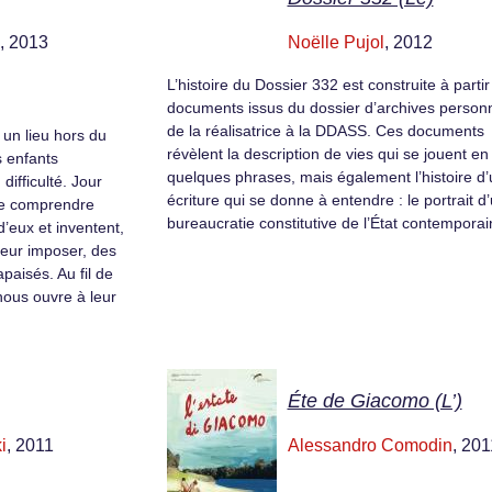
, 2013
Noëlle Pujol
, 2012
L’histoire du Dossier 332 est construite à partir
documents issus du dossier d’archives personn
de la réalisatrice à la DDASS. Ces documents
e un lieu hors du
révèlent la description de vies qui se jouent en
 enfants
quelques phrases, mais également l’histoire d
ifficulté. Jour
écriture qui se donne à entendre : le portrait d
 de comprendre
bureaucratie constitutive de l’État contemporai
’eux et inventent,
leur imposer, des
apaisés. Au fil de
nous ouvre à leur
Éte de Giacomo (L’)
i
, 2011
Alessandro Comodin
, 201