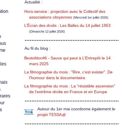
Actualité :
ation
Hors-service : projection avec le Collectif des
associations citoyennes
(Mercredi 1er juillet 2026)
L’Écran des droits : Les Balles du 14 juillet 1953
(Dimanche 12 juillet 2026)
e
tous
Au fil du blog :
ôme
Bestofdoc#6 - Sauve qui peut à L’Entrepôt le 14
ales
mars 2025
La filmographie du mois : "Rire, c’est exister". De
l’humour dans le documentaire
mais
La filmographie du mois : La "résistible ascension"
a
de l’extrême droite en France et en Europe
 rares
our
Autour du 1er mai coordonne également le
s
projet TESSA