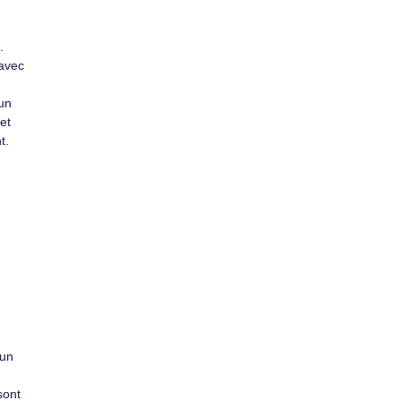
.
 avec
 un
et
t.
’un
sont