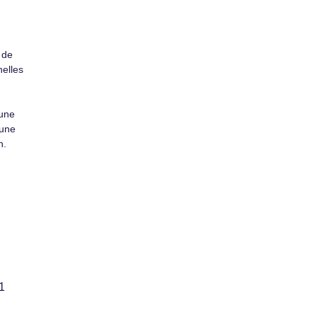
 de
elles
’une
’une
n.
1