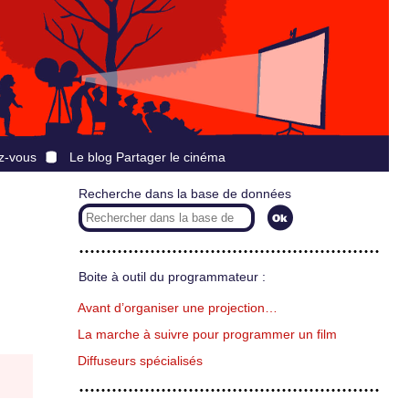
z-vous
Le blog Partager le cinéma
Recherche dans la base de données
Boite à outil du programmateur :
Avant d’organiser une projection…
La marche à suivre pour programmer un film
Diffuseurs spécialisés