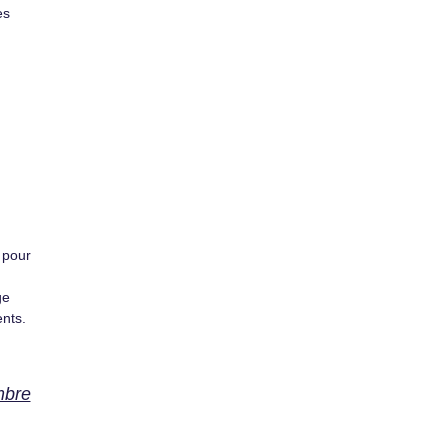
es
 pour
ge
nts.
mbre