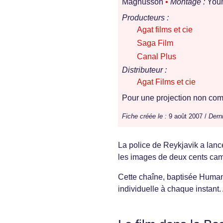
Magnusson
•
Montage :
Youm
Producteurs :
Agat films et cie
Saga Film
Canal Plus
Distributeur :
Agat Films et cie
Pour une projection non comm
Fiche créée le :
9 août 2007 /
Derni
La police de Reykjavik a lanc
les images de deux cents cam
Cette chaîne, baptisée HumaniT
individuelle à chaque instant.