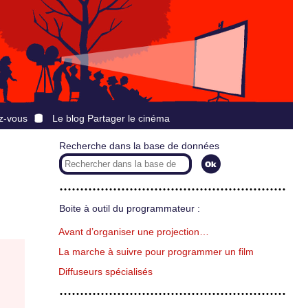
z-vous
Le blog Partager le cinéma
Recherche dans la base de données
Boite à outil du programmateur :
Avant d’organiser une projection…
La marche à suivre pour programmer un film
Diffuseurs spécialisés