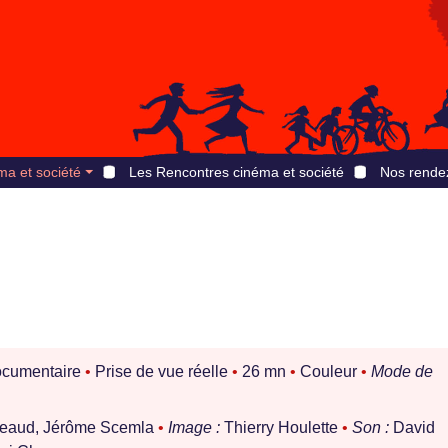
ma et société
Les Rencontres cinéma et société
Nos rende
cumentaire
•
Prise de vue réelle
•
26 mn
•
Couleur
•
Mode de
eaud, Jérôme Scemla
•
Image :
Thierry Houlette
•
Son :
David