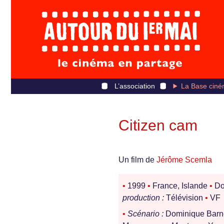
L’association
La Base ciné
Citizen cam
Un film de
Jérôme Scemla
•
1999
•
France, Islande
•
Do
production :
Télévision
•
VF
•
Scénario :
Dominique Barn