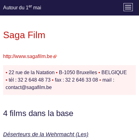
er
Autour du 1
mai
Saga Film
http://www.sagafilm.be
•
22 rue de la Natation
•
B-1050 Bruxelles
•
BELGIQUE
•
tél : 32 2 648 48 73
•
fax : 32 2 646 33 08
•
mail :
contact@sagafilm.be
4 films dans la base
Déserteurs de la Wehrmacht (Les)