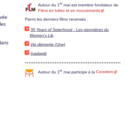
er
Autour du 1
mai est membre fondateur de
Films en luttes et en mouvements
ivée
Parmi les derniers films recensés :
des
30 Years of Sisterhood - Les pionnières du
Women’s Lib
dans
Vie démente (Une)
Inadapté
er
Autour du 1
mai participe à la
Core
dem