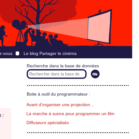
z-vous
Le blog Partager le cinéma
Recherche dans la base de données
Boite à outil du programmateur :
Avant d’organiser une projection…
La marche à suivre pour programmer un film
 :
Diffuseurs spécialisés