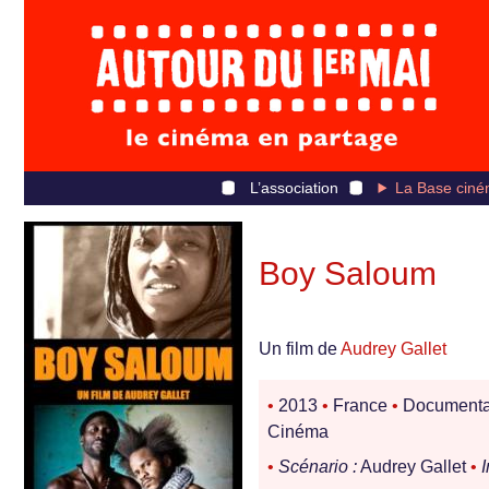
L’association
La Base ciné
Boy Saloum
Un film de
Audrey Gallet
•
2013
•
France
•
Documenta
Cinéma
•
Scénario :
Audrey Gallet
•