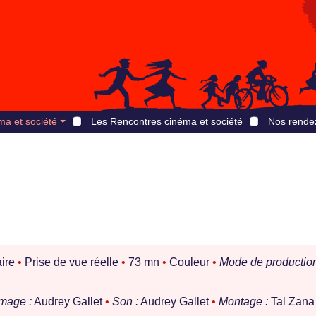
ma et société
Les Rencontres cinéma et société
Nos rende
ire
•
Prise de vue réelle
•
73 mn
•
Couleur
•
Mode de production
Image :
Audrey Gallet
•
Son :
Audrey Gallet
•
Montage :
Tal Zana