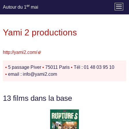
er
Autour du 1
mai
Yami 2 productions
http://yami2.com/
•
5 passage Piver
•
75011 Paris
•
Tél : 01 48 03 95 10
•
email : info@yami2.com
13 films dans la base