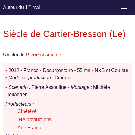
er
Autour du 1
mai
Siècle de Cartier-Bresson (Le)
Un film de
Pierre Assouline
•
2012
•
France
•
Documentaire
•
55 mn
•
N&B et Couleur
•
Mode de production :
Cinéma
•
Scénario :
Pierre Assouline
•
Montage :
Michèle
Hollander
Producteurs :
Cinétévé
INA productions
Arte France