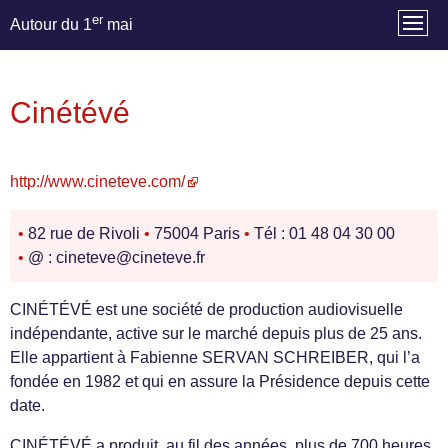
er
Autour du 1
mai
Cinétévé
http://www.cineteve.com/
•
82 rue de Rivoli
•
75004 Paris
•
Tél : 01 48 04 30 00
•
@ : cineteve@cineteve.fr
CINÉTÉVÉ est une société de production audiovisuelle
indépendante, active sur le marché depuis plus de 25 ans.
Elle appartient à Fabienne SERVAN SCHREIBER, qui l’a
fondée en 1982 et qui en assure la Présidence depuis cette
date.
CINÉTÉVÉ a produit, au fil des années, plus de 700 heures