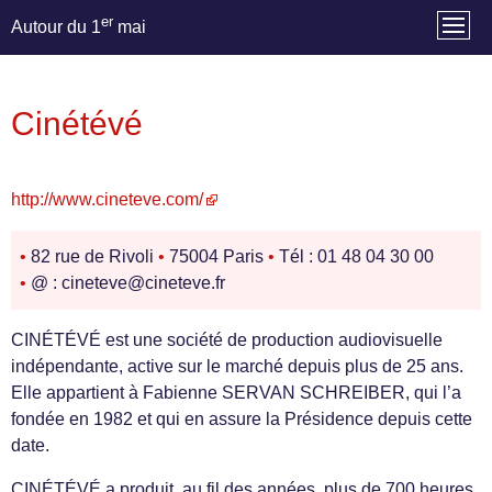
er
Autour du 1
mai
Cinétévé
http://www.cineteve.com/
•
82 rue de Rivoli
•
75004 Paris
•
Tél : 01 48 04 30 00
•
@ : cineteve@cineteve.fr
CINÉTÉVÉ est une société de production audiovisuelle
indépendante, active sur le marché depuis plus de 25 ans.
Elle appartient à Fabienne SERVAN SCHREIBER, qui l’a
fondée en 1982 et qui en assure la Présidence depuis cette
date.
CINÉTÉVÉ a produit, au fil des années, plus de 700 heures