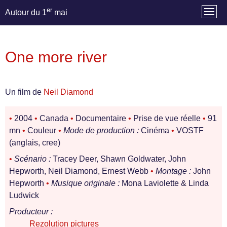
er
Autour du 1
mai
One more river
Un film de
Neil Diamond
•
2004
•
Canada
•
Documentaire
•
Prise de vue réelle
•
91
mn
•
Couleur
•
Mode de production :
Cinéma
•
VOSTF
(anglais, cree)
•
Scénario :
Tracey Deer, Shawn Goldwater, John
Hepworth, Neil Diamond, Ernest Webb
•
Montage :
John
Hepworth
•
Musique originale :
Mona Laviolette & Linda
Ludwick
Producteur :
Rezolution pictures