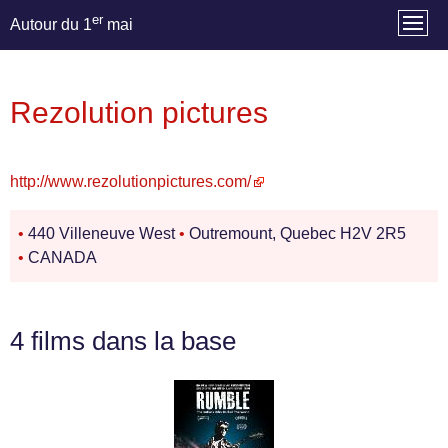
er
Autour du 1
mai
Rezolution pictures
http://www.rezolutionpictures.com/
•
440 Villeneuve West
•
Outremount, Quebec H2V 2R5
•
CANADA
4 films dans la base