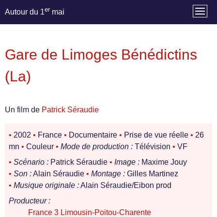
er
Autour du 1
mai
Gare de Limoges Bénédictins
(La)
Un film de
Patrick Séraudie
•
2002
•
France
•
Documentaire
•
Prise de vue réelle
•
26
mn
•
Couleur
•
Mode de production :
Télévision
•
VF
•
Scénario :
Patrick Séraudie
•
Image :
Maxime Jouy
•
Son :
Alain Séraudie
•
Montage :
Gilles Martinez
•
Musique originale :
Alain Séraudie/Eibon prod
Producteur :
France 3 Limousin-Poitou-Charente