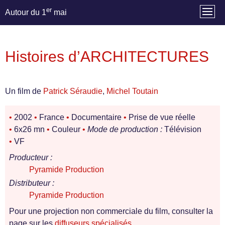
er
Autour du 1
mai
Histoires d’ARCHITECTURES
Un film de
Patrick Séraudie
,
Michel Toutain
•
2002
•
France
•
Documentaire
•
Prise de vue réelle
•
6x26 mn
•
Couleur
•
Mode de production :
Télévision
•
VF
Producteur :
Pyramide Production
Distributeur :
Pyramide Production
Pour une projection non commerciale du film, consulter la
page sur les
diffuseurs spécialisés