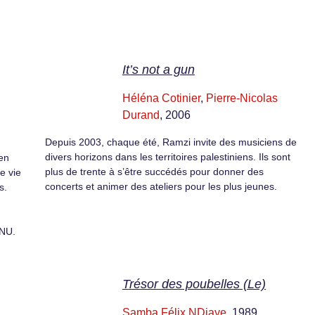
It’s not a gun
Héléna Cotinier
,
Pierre-Nicolas
Durand
, 2006
Depuis 2003, chaque été, Ramzi invite des musiciens de
divers horizons dans les territoires palestiniens. Ils sont
ien
plus de trente à s’être succédés pour donner des
e vie
concerts et animer des ateliers pour les plus jeunes.
s.
ONU.
Trésor des poubelles (Le)
Samba Félix NDiaye
, 1989