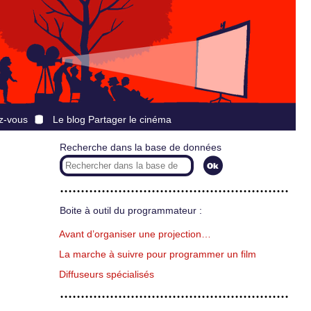
z-vous
Le blog Partager le cinéma
Recherche dans la base de données
Boite à outil du programmateur :
Avant d’organiser une projection…
La marche à suivre pour programmer un film
Diffuseurs spécialisés