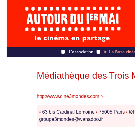
L’association
La Base ciné
Médiathèque des Trois
http://www.cine3mondes.com
•
63 bis Cardinal Lemoine
•
75005 Paris
•
tél
groupe3mondes@wanadoo.fr