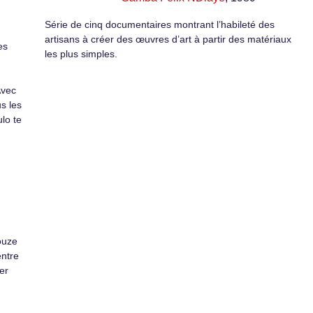
Série de cinq documentaires montrant l’habileté des
artisans à créer des œuvres d’art à partir des matériaux
es
les plus simples.
Avec
s les
lo te
douze
entre
er