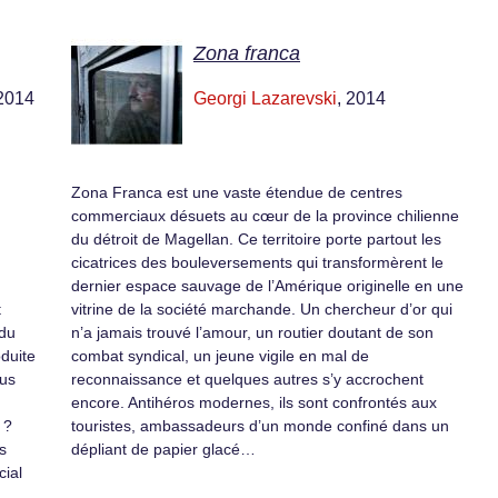
Zona franca
 2014
Georgi Lazarevski
, 2014
Zona Franca est une vaste étendue de centres
commerciaux désuets au cœur de la province chilienne
du détroit de Magellan. Ce territoire porte partout les
cicatrices des bouleversements qui transformèrent le
dernier espace sauvage de l’Amérique originelle en une
t
vitrine de la société marchande. Un chercheur d’or qui
 du
n’a jamais trouvé l’amour, un routier doutant de son
oduite
combat syndical, un jeune vigile en mal de
ous
reconnaissance et quelques autres s’y accrochent
encore. Antihéros modernes, ils sont confrontés aux
 ?
touristes, ambassadeurs d’un monde confiné dans un
s
dépliant de papier glacé…
cial