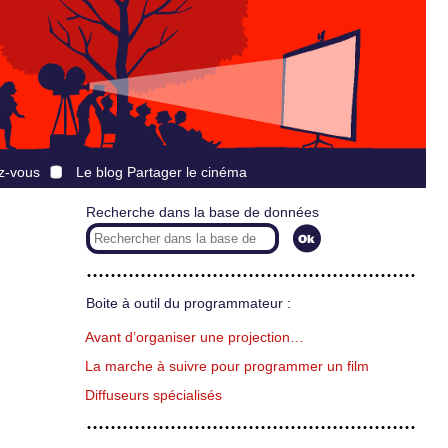
z-vous
Le blog Partager le cinéma
Recherche dans la base de données
Boite à outil du programmateur :
Avant d’organiser une projection…
La marche à suivre pour programmer un film
Diffuseurs spécialisés