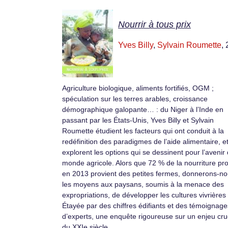
Nourrir à tous prix
Yves Billy
,
Sylvain Roumette
,
Agriculture biologique, aliments fortifiés, OGM ;
spéculation sur les terres arables, croissance
démographique galopante… : du Niger à l’Inde en
passant par les États-Unis, Yves Billy et Sylvain
Roumette étudient les facteurs qui ont conduit à la
redéfinition des paradigmes de l’aide alimentaire, e
explorent les options qui se dessinent pour l’avenir
monde agricole. Alors que 72 % de la nourriture pr
en 2013 provient des petites fermes, donnerons-n
les moyens aux paysans, soumis à la menace des
expropriations, de développer les cultures vivrières
Étayée par des chiffres édifiants et des témoignage
d’experts, une enquête rigoureuse sur un enjeu cru
du XXIe siècle.