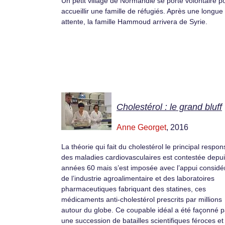
Un petit village de Normandie se porte volontaire p
accueillir une famille de réfugiés. Après une longue
attente, la famille Hammoud arrivera de Syrie.
Cholestérol : le grand bluff
Anne Georget
, 2016
La théorie qui fait du cholestérol le principal respo
des maladies cardiovasculaires est contestée depui
années 60 mais s’est imposée avec l’appui considé
de l’industrie agroalimentaire et des laboratoires
pharmaceutiques fabriquant des statines, ces
médicaments anti-cholestérol prescrits par millions
autour du globe. Ce coupable idéal a été façonné p
une succession de batailles scientifiques féroces et