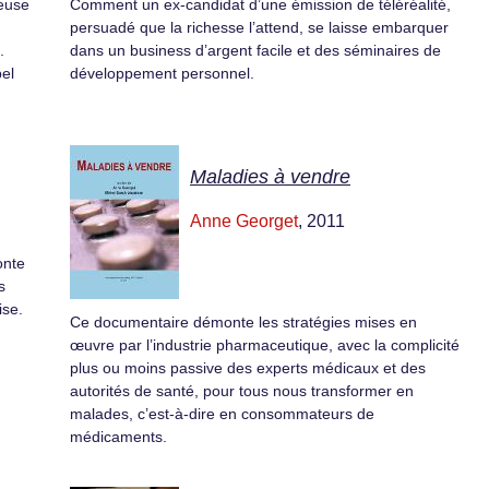
euse
Comment un ex-candidat d’une émission de téléréalité,
persuadé que la richesse l’attend, se laisse embarquer
.
dans un business d’argent facile et des séminaires de
bel
développement personnel.
Maladies à vendre
Anne Georget
, 2011
onte
s
ise.
Ce documentaire démonte les stratégies mises en
œuvre par l’industrie pharmaceutique, avec la complicité
plus ou moins passive des experts médicaux et des
autorités de santé, pour tous nous transformer en
malades, c’est-à-dire en consommateurs de
médicaments.