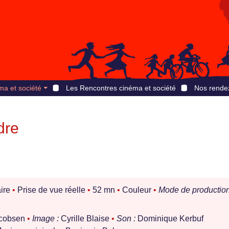
ma et société
Les Rencontres cinéma et société
Nos rende
dre
ire
•
Prise de vue réelle
•
52 mn
•
Couleur
•
Mode de production
acobsen
•
Image :
Cyrille Blaise
•
Son :
Dominique Kerbuf