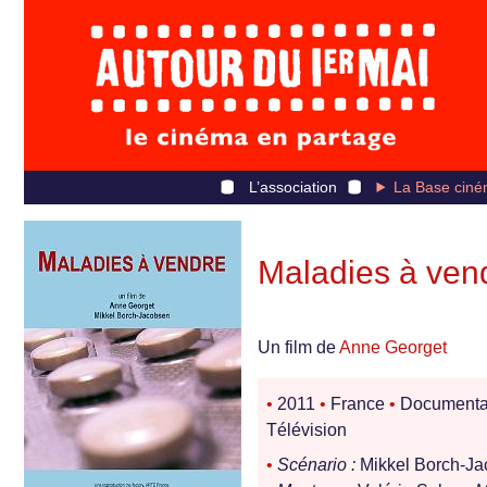
L’association
La Base ciné
Maladies à ven
Un film de
Anne Georget
•
2011
•
France
•
Documenta
Télévision
•
Scénario :
Mikkel Borch-J