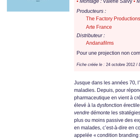
•
Montage :
Valérie Salvy
•
M
Producteurs :
The Factory Production
Arte France
Distributeur :
Andanafilms
Pour une projection non comm
Fiche créée le :
24 octobre 2012 /
Jusque dans les années 70, l
maladies. Depuis, pour répondr
pharmaceutique en vient à cr
élevé à la dysfonction érectil
vendre
démonte les stratégies
plus ou moins passive des exp
en malades, c’est-à-dire en 
appelée « condition branding 