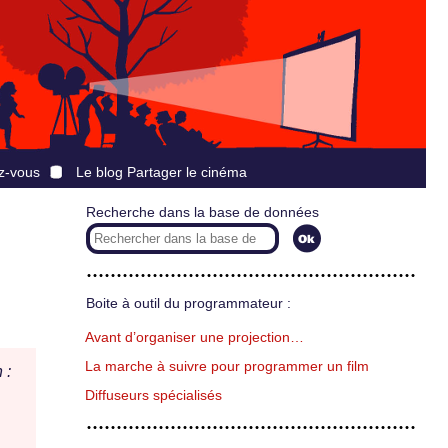
z-vous
Le blog Partager le cinéma
Recherche dans la base de données
Boite à outil du programmateur :
Avant d’organiser une projection…
La marche à suivre pour programmer un film
 :
Diffuseurs spécialisés