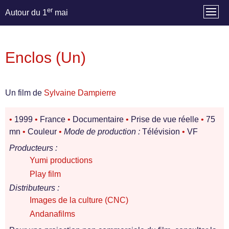
er
Autour du 1
mai
Enclos (Un)
Un film de
Sylvaine Dampierre
•
1999
•
France
•
Documentaire
•
Prise de vue réelle
•
75
mn
•
Couleur
•
Mode de production :
Télévision
•
VF
Producteurs :
Yumi productions
Play film
Distributeurs :
Images de la culture (CNC)
Andanafilms