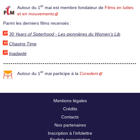
er
Autour du 1
mai est membre fondateur de
Films en luttes
et en mouvements
Parmi les derniers films recensés :
30 Years of Sisterhood - Les pionnières du Women’s Lib
Chasing Time
Inadapté
er
Autour du 1
mai participe à la
Core
dem
Mentions légales
Crédits
Contacts
Nos partenaires
Inscription à l’infolettre
English presentation