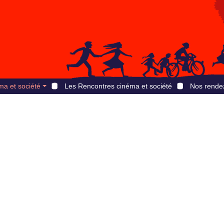
ma et société
Les Rencontres cinéma et société
Nos rende