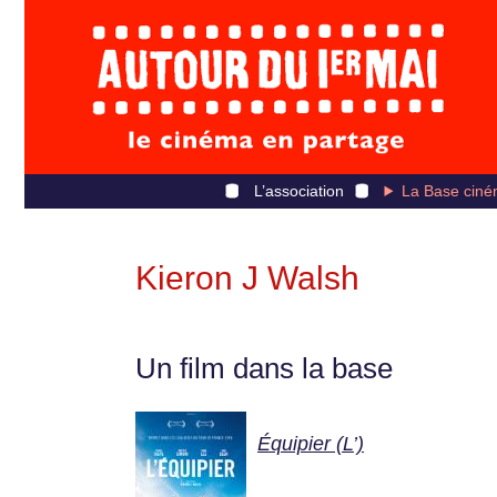
L’association
La Base ciné
Kieron J Walsh
Un film dans la base
Équipier (L’)