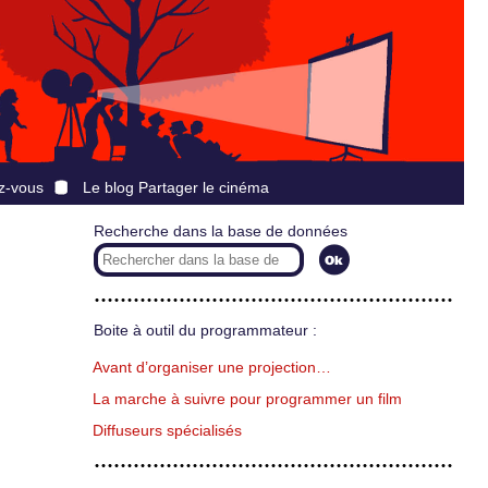
z-vous
Le blog Partager le cinéma
Recherche dans la base de données
Boite à outil du programmateur :
Avant d’organiser une projection…
La marche à suivre pour programmer un film
Diffuseurs spécialisés