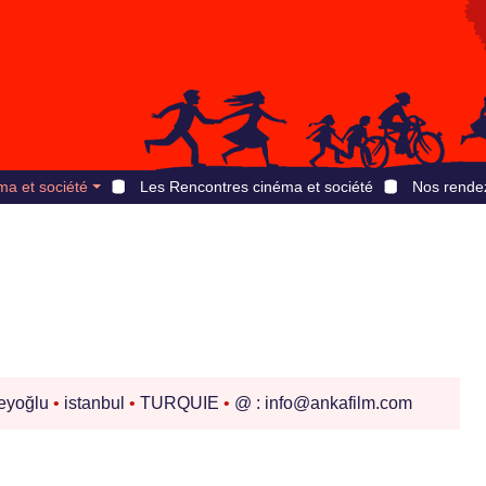
ma et société
Les Rencontres cinéma et société
Nos rende
beyoğlu
•
istanbul
•
TURQUIE
•
@ : info@ankafilm.com