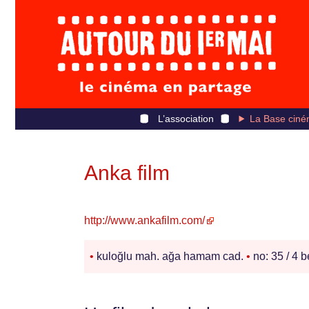
L’association
La Base ciné
Anka film
http://www.ankafilm.com/
•
kuloğlu mah. ağa hamam cad.
•
no: 35 / 4 