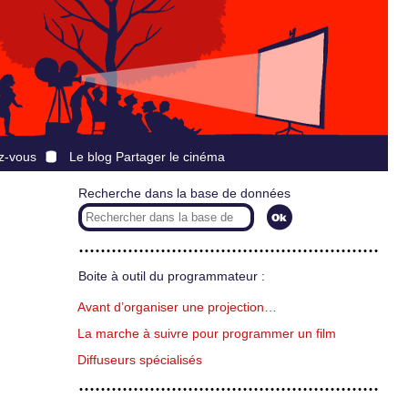
z-vous
Le blog Partager le cinéma
Recherche dans la base de données
Boite à outil du programmateur :
Avant d’organiser une projection…
La marche à suivre pour programmer un film
Diffuseurs spécialisés