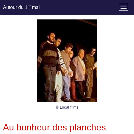
er
Autour du 1
mai
© Local films
Au bonheur des planches