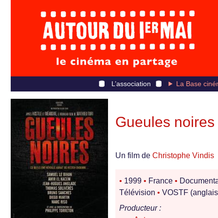
L’association
La Base ciné
Gueules noires 
Un film de
Christophe Vindis
•
1999
•
France
•
Documenta
Télévision
•
VOSTF (anglais
Producteur :