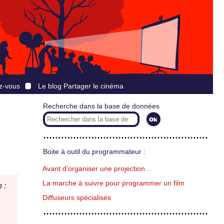
z-vous
Le blog Partager le cinéma
Recherche dans la base de données
Boite à outil du programmateur :
Avant d’organiser une projection…
La marche à suivre pour programmer un film
 :
Diffuseurs spécialisés