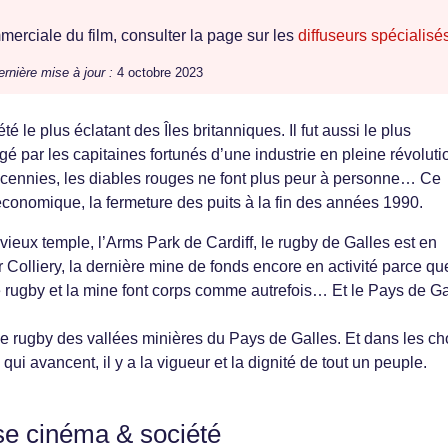
erciale du film, consulter la page sur les
diffuseurs spécialisé
ernière mise à jour :
4 octobre 2023
é le plus éclatant des Îles britanniques. Il fut aussi le plus
agé par les capitaines fortunés d’une industrie en pleine révoluti
écennies, les diables rouges ne font plus peur à personne… Ce
 économique, la fermeture des puits à la fin des années 1990.
vieux temple, l’Arms Park de Cardiff, le rugby de Galles est en
 Colliery, la dernière mine de fonds encore en activité parce qu
 rugby et la mine font corps comme autrefois… Et le Pays de Ga
 le rugby des vallées minières du Pays de Galles. Et dans les c
ui avancent, il y a la vigueur et la dignité de tout un peuple.
se cinéma & société