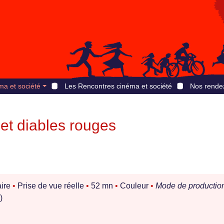
ma et société
Les Rencontres cinéma et société
Nos rende
et diables rouges
ire
•
Prise de vue réelle
•
52 mn
•
Couleur
•
Mode de production
)