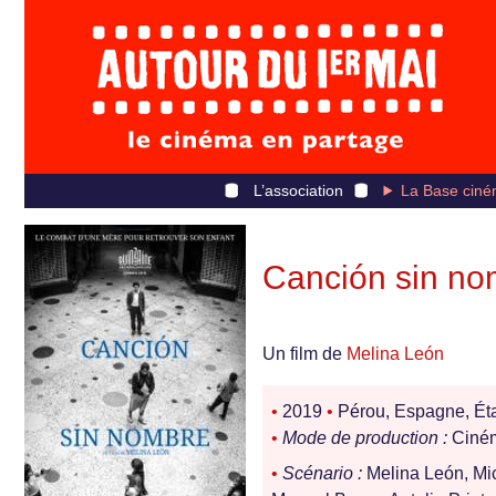
L’association
La Base ciné
Canción sin no
Un film de
Melina León
•
2019
•
Pérou, Espagne, Ét
•
Mode de production :
Ciné
•
Scénario :
Melina León, Mi