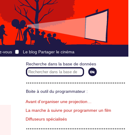
z-vous
Le blog Partager le cinéma
Recherche dans la base de données
Boite à outil du programmateur :
Avant d’organiser une projection…
La marche à suivre pour programmer un film
Diffuseurs spécialisés