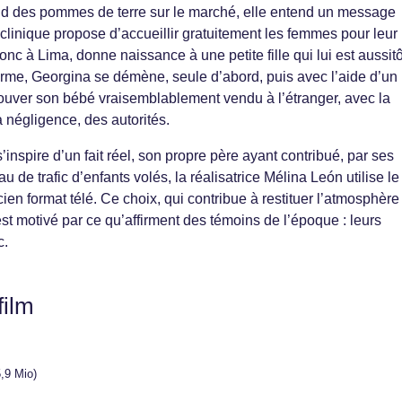
end des pommes de terre sur le marché, elle entend un message
e clinique propose d’accueillir gratuitement les femmes pour leur
c à Lima, donne naissance à une petite fille qui lui est aussitô
erme, Georgina se démène, seule d’abord, puis avec l’aide d’un
trouver son bébé vraisemblablement vendu à l’étranger, avec la
a négligence, des autorités.
s’inspire d’un fait réel, son propre père ayant contribué, par ses
u de trafic d’enfants volés, la réalisatrice Mélina León utilise le
ncien format télé. Ce choix, qui contribue à restituer l’atmosphère
t motivé par ce qu’affirment des témoins de l’époque : leurs
c.
film
,9 Mio)