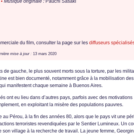
o
•
Musique originale :
Pauchi Sasaki
erciale du film, consulter la page sur les
diffuseurs spécialisé
nière mise à jour :
13 mars 2020
s de gauche, le plus souvent morts sous la torture, par les milita
tine est bien documenté, notamment grâce à la mobilisation des
 qui manifestent chaque semaine à Buenos Aires.
 ont eu lieu dans d’autres pays, parfois avec des motivations
implement, en exploitant la misère des populations pauvres.
 au Pérou, à la fin des années 80, alors que le pays vit une pé
es actions terroristes revendiquées par le Sentier Lumineux. Un c
e son village à la recherche de travail. La jeune femme, Georgin