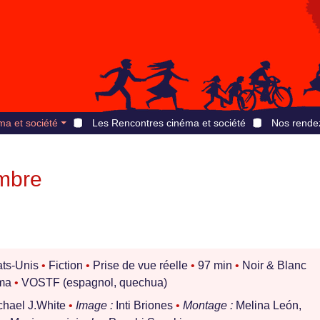
ma et société
Les Rencontres cinéma et société
Nos rende
mbre
ats-Unis
•
Fiction
•
Prise de vue réelle
•
97 min
•
Noir & Blanc
ma
•
VOSTF (espagnol, quechua)
chael J.White
•
Image :
Inti Briones
•
Montage :
Melina León,