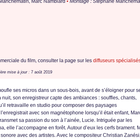
Manchematin, Marc Namblard
•
Montage :
Stéphane Manchemat
erciale du film, consulter la page sur les
diffuseurs spécialisé
ère mise à jour :
7 août 2019
oufle ses micros dans un sous-bois, avant de s’éloigner pour s
a nuit, son enregistreur capte des ambiances : souffles, chants,
il retravaille en studio pour composer des paysages
enregistrait avec son magnétophone lorsqu’il était enfant, Mar
 transmet sa passion du son à l’ainée, Lucie. Intriguée par les
pa, elle l’accompagne en forêt. Autour d’eux les cerfs brament. 
 sonore avec des artistes. Avec le compositeur Christian Zanési