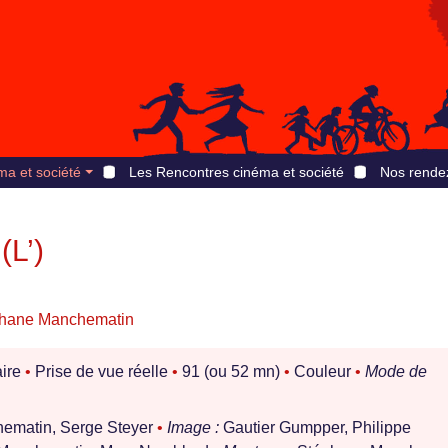
ma et société
Les Rencontres cinéma et société
Nos rende
(L’)
hane Manchematin
ire
•
Prise de vue réelle
•
91 (ou 52 mn)
•
Couleur
•
Mode de
ematin, Serge Steyer
•
Image :
Gautier Gumpper, Philippe