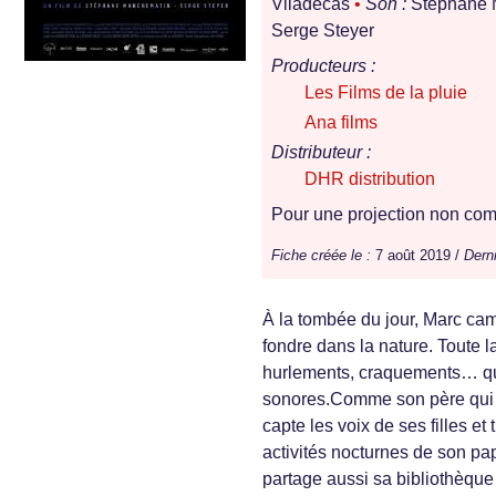
Viladecas
•
Son :
Stéphane 
Serge Steyer
Producteurs :
Les Films de la pluie
Ana films
Distributeur :
DHR distribution
Pour une projection non comm
Fiche créée le :
7 août 2019 /
Derni
À la tombée du jour, Marc cam
fondre dans la nature. Toute l
hurlements, craquements… qu’
sonores.Comme son père qui l’
capte les voix de ses filles et
activités nocturnes de son pa
partage aussi sa bibliothèque