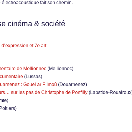
 électroacoustique fait son chemin.
se cinéma & société
é d’expression et 7e art
entaire de Mellionnec
(Mellionnec)
ocumentaire
(Lussas)
uarnenez : Gouel ar Filmoù
(Douarnenez)
eurs… sur les pas de Christophe de Ponfilly
(Labstide-Rouairoux
mte)
Poitiers)