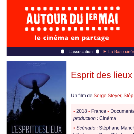
L’association
La Base ciné
Esprit des lieux 
Un film de
Serge Steyer
,
Stép
•
2018
•
France
•
Documenta
production :
Cinéma
•
Scénario :
Stéphane Manch