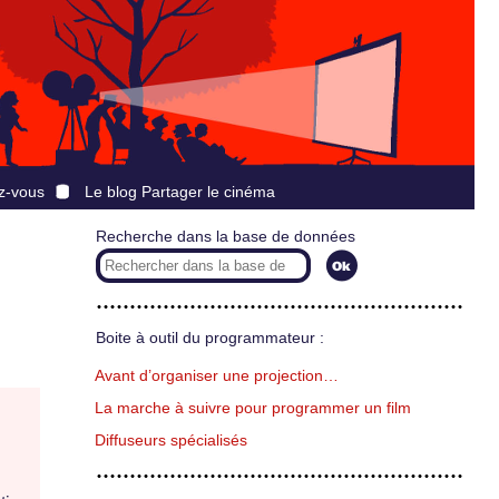
z-vous
Le blog Partager le cinéma
Recherche dans la base de données
Boite à outil du programmateur :
Avant d’organiser une projection…
La marche à suivre pour programmer un film
Diffuseurs spécialisés