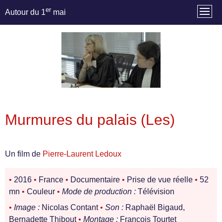
er
Autour du 1
mai
Murmures du palais (Les)
Un film de
Pierre-Laurent Ledoux
•
2016
•
France
•
Documentaire
•
Prise de vue réelle
•
52
mn
•
Couleur
•
Mode de production :
Télévision
•
Image :
Nicolas Contant
•
Son :
Raphaël Bigaud,
Bernadette Thibout
•
Montage :
François Tourtet