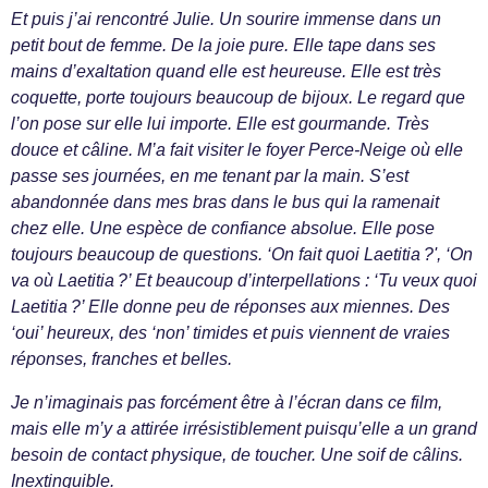
Et puis j’ai rencontré Julie. Un sourire immense dans un
petit bout de femme. De la joie pure. Elle tape dans ses
mains d’exaltation quand elle est heureuse. Elle est très
coquette, porte toujours beaucoup de bijoux. Le regard que
l’on pose sur elle lui importe. Elle est gourmande. Très
douce et câline. M’a fait visiter le foyer Perce-Neige où elle
passe ses journées, en me tenant par la main. S’est
abandonnée dans mes bras dans le bus qui la ramenait
chez elle. Une espèce de confiance absolue. Elle pose
toujours beaucoup de questions. ‘On fait quoi Laetitia ?', ‘On
va où Laetitia ?’ Et beaucoup d’interpellations : ‘Tu veux quoi
Laetitia ?’ Elle donne peu de réponses aux miennes. Des
‘oui’ heureux, des ‘non’ timides et puis viennent de vraies
réponses, franches et belles.
Je n’imaginais pas forcément être à l’écran dans ce film,
mais elle m’y a attirée irrésistiblement puisqu’elle a un grand
besoin de contact physique, de toucher. Une soif de câlins.
Inextinguible.