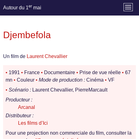
er
Autour du 1
mai
Djembefola
Un film de
Laurent Chevallier
•
1991
•
France
•
Documentaire
•
Prise de vue réelle
•
67
mn
•
Couleur
•
Mode de production :
Cinéma
•
VF
•
Scénario :
Laurent Chevallier, PierreMarcault
Producteur :
Arcanal
Distributeur :
Les films d’Ici
Pour une projection non commerciale du film, consulter la