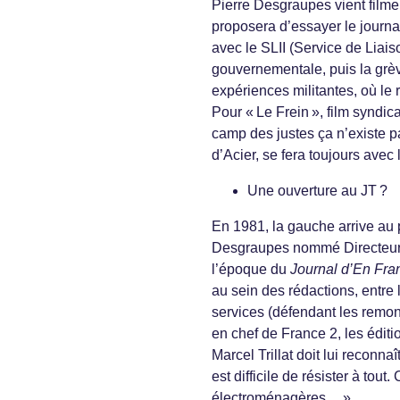
Pierre Desgraupes vient filmer 
proposera d’essayer le journa
avec le SLII (Service de Liaiso
gouvernementale, puis la grève
expériences militantes, où le 
Pour « Le Frein », film syndical
camp des justes ça n’existe 
d’Acier, se fera toujours avec
Une ouverture au JT ?
En 1981, la gauche arrive au p
Desgraupes nommé Directeur 
l’époque du
Journal d’En Fra
au sein des rédactions, entre 
services (défendant les remon
en chef de France 2, les édit
Marcel Trillat doit lui reconna
est difficile de résister à tou
électroménagères… »