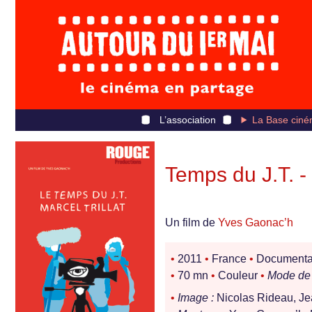
L’association
La Base ciné
Temps du J.T. - 
Un film de
Yves Gaonac’h
•
2011
•
France
•
Documentair
•
70 mn
•
Couleur
•
Mode de 
•
Image :
Nicolas Rideau, Je