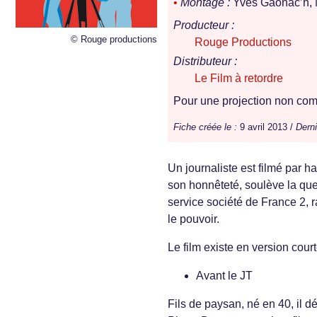
•
Montage :
Yves Gaonac’h, 
Producteur :
© Rouge productions
Rouge Productions
Distributeur :
Le Film à retordre
Pour une projection non comm
Fiche créée le :
9 avril 2013 /
Derni
Un journaliste est filmé par 
son honnêteté, soulève la que
service société de France 2, 
le pouvoir.
Le film existe en version court
Avant le JT
Fils de paysan, né en 40, il d