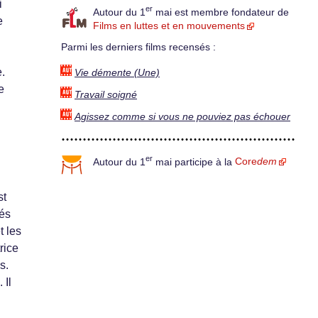
i
er
Autour du 1
mai est membre fondateur de
e
Films en luttes et en mouvements
Parmi les derniers films recensés :
e.
Vie démente (Une)
e
Travail soigné
Agissez comme si vous ne pouviez pas échouer
er
Autour du 1
mai participe à la
Core
dem
st
rés
t les
rice
s.
 Il