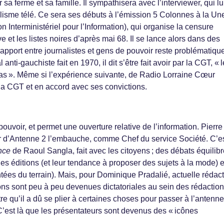
sa ferme et sa famille. Il sympathisera avec l’interviewer, qui lu
lisme télé. Ce sera ses débuts à l’émission 5 Colonnes à la Un
n Interministériel pour l’Information), qui organise la censure
 et les listes noires d’après mai 68. Il se lance alors dans des
rapport entre journalistes et gens de pouvoir reste problématiqu
 anti-gauchiste fait en 1970, il dit s’être fait avoir par la CGT, « l
pas ». Même si l’expérience suivante, de Radio Lorraine Cœur
 la CGT et en accord avec ses convictions.
ouvoir, et permet une ouverture relative de l’information. Pierre
d’Antenne 2 l’embauche, comme Chef du service Société. C’e
nce
de Raoul Sangla, fait avec les citoyens ; des débats équilib
les éditions (et leur tendance à proposer des sujets à la mode) e
tées du terrain). Mais, pour Dominique Pradalié, actuelle rédact
ions sont peu à peu devenues dictatoriales au sein des rédaction
ître qu’il a dû se plier à certaines choses pour passer à l’antenne.
t. C’est là que les présentateurs sont devenus des « icônes