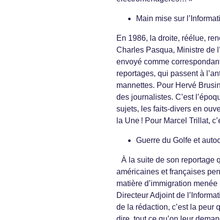
Main mise sur l’Informat
En 1986, la droite, réélue, re
Charles Pasqua, Ministre de l’i
envoyé comme correspondant pe
reportages, qui passent à l’a
mannettes. Pour Hervé Brusini
des journalistes. C’est l’épo
sujets, les faits-divers en ouv
la Une ! Pour Marcel Trillat, c
Guerre du Golfe et auto
À la suite de son reportage q
américaines et françaises pend
matière d’immigration menée p
Directeur Adjoint de l’Inform
de la rédaction, c’est la peur 
dire, tout ce qu’on leur dem