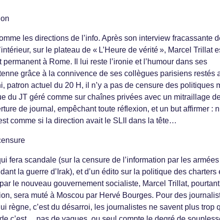
ion
nomme les directions de l’info. Après son interview fracassante 
ntérieur, sur le plateau de « L’Heure de vérité », Marcel Trillat e
rmanent à Rome. Il lui reste l’ironie et l’humour dans ses
ntenne grâce à la connivence de ses collègues parisiens restés 
, patron actuel du 20 H, il n’y a pas de censure des politiques 
que du JT géré comme sur chaînes privées avec un mitraillage d
erture de journal, empêchant toute réflexion, et un but affirmer : 
’est comme si la direction avait le SLII dans la tête…
censure
ui fera scandale (sur la censure de l’information par les armées
ant la guerre d’Irak), et d’un édito sur la politique des charters
ar le nouveau gouvernement socialiste, Marcel Trillat, pourtant
ation, sera muté à Moscou par Hervé Bourges. Pour des journalis
qui règne, c’est du désarroi, les journalistes ne savent plus trop 
ande c’est… pas de vagues, ou seul compte le degré de soupless