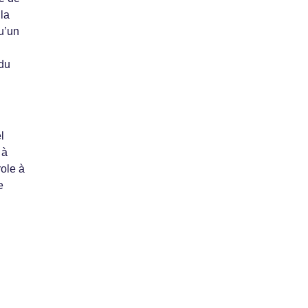
 la
u’un
 du
l
 à
role à
e