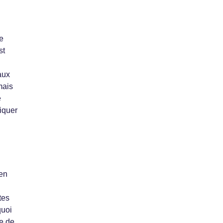
de
st
aux
mais
e
niquer
 en
tes
quoi
e de