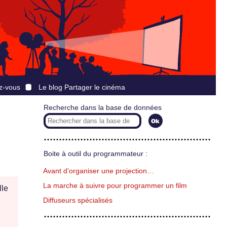
z-vous
Le blog Partager le cinéma
Recherche dans la base de données
Boite à outil du programmateur :
Avant d’organiser une projection…
La marche à suivre pour programmer un film
lle
Diffuseurs spécialisés