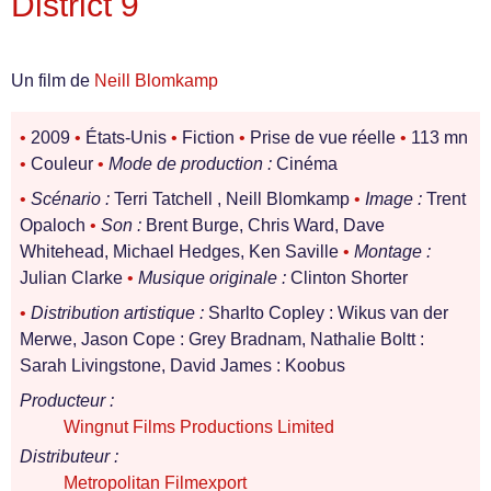
District 9
Un film de
Neill Blomkamp
•
2009
•
États-Unis
•
Fiction
•
Prise de vue réelle
•
113 mn
•
Couleur
•
Mode de production :
Cinéma
•
Scénario :
Terri Tatchell , Neill Blomkamp
•
Image :
Trent
Opaloch
•
Son :
Brent Burge, Chris Ward, Dave
Whitehead, Michael Hedges, Ken Saville
•
Montage :
Julian Clarke
•
Musique originale :
Clinton Shorter
•
Distribution artistique :
Sharlto Copley : Wikus van der
Merwe, Jason Cope : Grey Bradnam, Nathalie Boltt :
Sarah Livingstone, David James : Koobus
Producteur :
Wingnut Films Productions Limited
Distributeur :
Metropolitan Filmexport