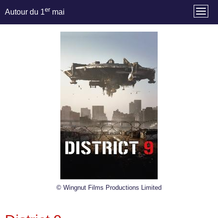
er
Autour du 1
mai
© Wingnut Films Productions Limited