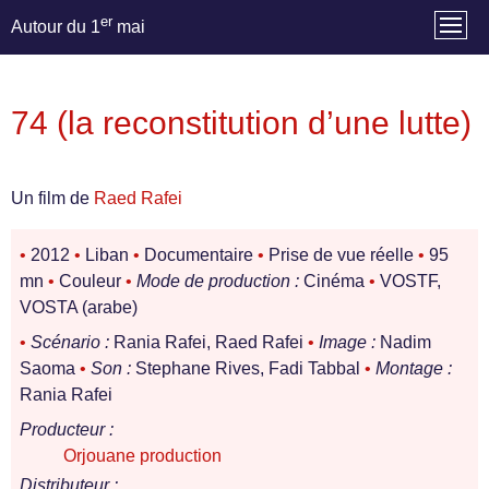
er
Autour du 1
mai
74 (la reconstitution d’une lutte)
Un film de
Raed Rafei
•
2012
•
Liban
•
Documentaire
•
Prise de vue réelle
•
95
mn
•
Couleur
•
Mode de production :
Cinéma
•
VOSTF,
VOSTA (arabe)
•
Scénario :
Rania Rafei, Raed Rafei
•
Image :
Nadim
Saoma
•
Son :
Stephane Rives, Fadi Tabbal
•
Montage :
Rania Rafei
Producteur :
Orjouane production
Distributeur :