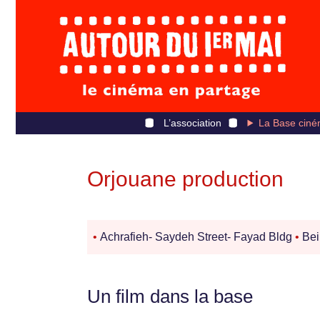
L’association
La Base ciné
Orjouane production
•
Achrafieh- Saydeh Street- Fayad Bldg
•
Bei
Un film dans la base