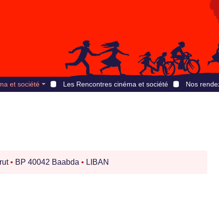
ma et société
Les Rencontres cinéma et société
Nos rende
rut
•
BP 40042 Baabda
•
LIBAN