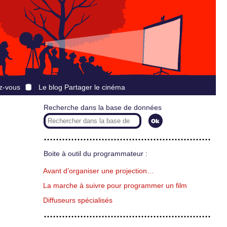
z-vous
Le blog Partager le cinéma
Recherche dans la base de données
Boite à outil du programmateur :
Avant d’organiser une projection…
La marche à suivre pour programmer un film
Diffuseurs spécialisés