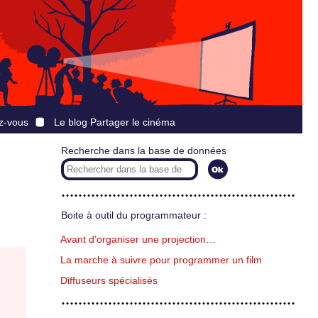
z-vous
Le blog Partager le cinéma
Recherche dans la base de données
Boite à outil du programmateur :
Avant d’organiser une projection…
La marche à suivre pour programmer un film
Diffuseurs spécialisés