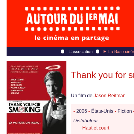
L’association
La Base ciné
Thank you for 
Un film de
Jason Reitman
•
2006
•
États-Unis
•
Fiction
Distributeur :
Haut et court