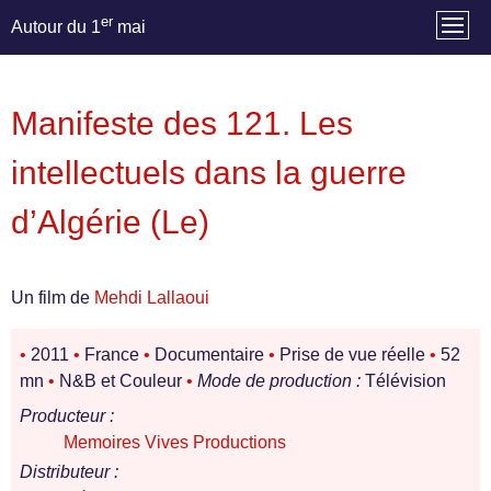
er
Autour du 1
mai
Manifeste des 121. Les
intellectuels dans la guerre
d’Algérie (Le)
Un film de
Mehdi Lallaoui
•
2011
•
France
•
Documentaire
•
Prise de vue réelle
•
52
mn
•
N&B et Couleur
•
Mode de production :
Télévision
Producteur :
Memoires Vives Productions
Distributeur :